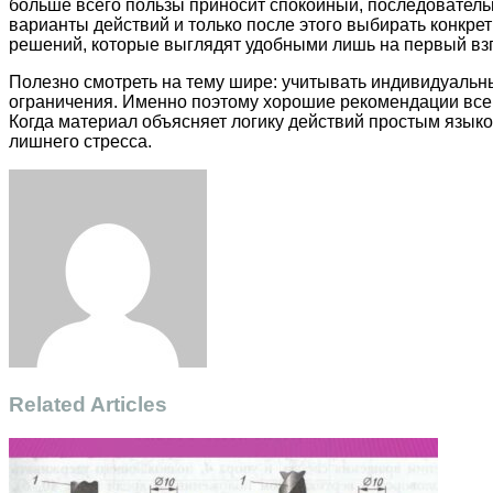
больше всего пользы приносит спокойный, последователь
варианты действий и только после этого выбирать конкр
решений, которые выглядят удобными лишь на первый взг
Полезно смотреть на тему шире: учитывать индивидуальн
ограничения. Именно поэтому хорошие рекомендации всегд
Когда материал объясняет логику действий простым языко
лишнего стресса.
Facebook
Twitter
LinkedIn
Tumblr
Pinterest
Reddit
VKontakte
Odnoklassniki
Skype
WhatsApp
Telegram
Viber
Share
Print
via
Email
Related Articles