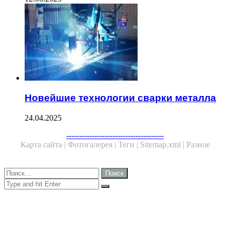
Новейшие технологии сварки металла
24.04.2025
Facebook
Twitter
WhatsApp
Telegram
--------------------------------------
Карта сайта |
Фотогалерея |
Теги |
Sitemap.xml |
Разное
Close
Найти:
Close
Search
for