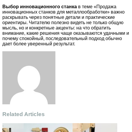
Выбор инновационного станка
в теме «Продажа
инновационных станков для металлообработки» важно
раскрывать через понятные детали и практические
ориентиры. Читателю полезно видеть не только общую
мысль, но и конкретные акценты: на что обратить
внимание, какие решения чаще оказываются удачными и
почему спокойный, последовательный подход обычно
дает более уверенный результат.
Facebook
Twitter
LinkedIn
Tumblr
Pinterest
Reddit
VKontakte
Odnoklassniki
Skype
WhatsApp
Telegram
Viber
Share
Print
via
Email
Related Articles