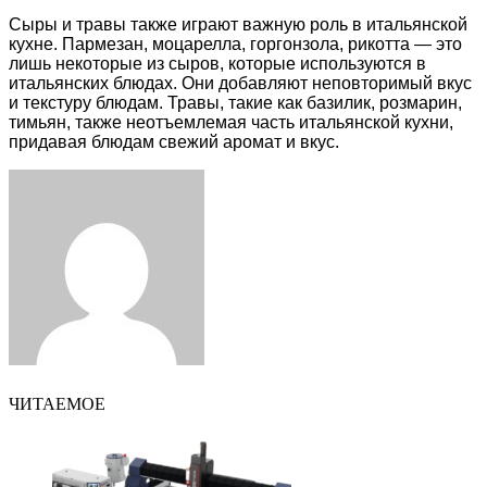
Сыры и травы также играют важную роль в итальянской
кухне. Пармезан, моцарелла, горгонзола, рикотта — это
лишь некоторые из сыров, которые используются в
итальянских блюдах. Они добавляют неповторимый вкус
и текстуру блюдам. Травы, такие как базилик, розмарин,
тимьян, также неотъемлемая часть итальянской кухни,
придавая блюдам свежий аромат и вкус.
Facebook
Twitter
LinkedIn
Tumblr
Pinterest
Reddit
VKontakte
Odnoklassniki
Skype
WhatsApp
Telegram
Viber
Share
Print
via
Email
ЧИТАЕМОЕ